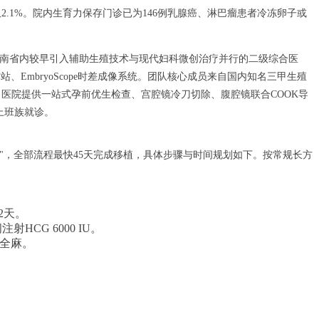
.1%。院内生育力保存门诊已为146例乳腺癌、淋巴瘤患者冷冻卵子或
云南省内较早引入辅助生殖技术与现代妇科微创治疗并行的二级综合医
、EmbryoScope时差成像系统。团队核心成员来自国内知名三甲生殖
医院提供一站式孕前优生检查、宫腔镜冷刀切除、腹腔镜联合COOK导
上班族就诊。
排"，全部流程最快45天完成移植，具体步骤与时间规划如下。按常规长方
。
12天。
注射HCG 6000 IU。
可全麻。
。