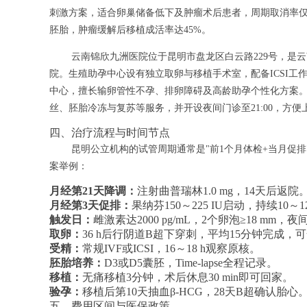
刺激方案，适合卵巢储备低下及肿瘤术后患者，周期取消率仅2
胚胎，肿瘤缓解后移植成活率达45%。
云南锦欣九洲医院位于昆明市盘龙区白云路229号，是
院。生殖助孕中心设有独立取卵与移植手术室，配备ICSI工作站
中心，擅长输卵管性不孕、排卵障碍及高龄助孕个性化方案。
丝、胚胎冷冻与复苏等服务，并开设夜间门诊至21:00，方便
四、治疗流程与时间节点
昆明公立机构的试管周期通常是"前1个月体检+当月促
案举例：
月经第21天降调：
注射曲普瑞林1.0 mg，14天后返院
月经第3天促排：
果纳芬150～225 IU启动，持续10～
触发日：
雌激素达2000 pg/mL，2个卵泡≥18 mm，夜间
取卵：
36 h后行阴道B超下穿刺，平均15分钟完成，
受精：
常规IVF或ICSI，16～18 h观察原核。
胚胎培养：
D3或D5囊胚，Time-lapse全程记录。
移植：
无痛移植3分钟，术后休息30 min即可回家。
验孕：
移植后第10天抽血β-HCG，28天B超确认胎心
五、费用区间与医保政策