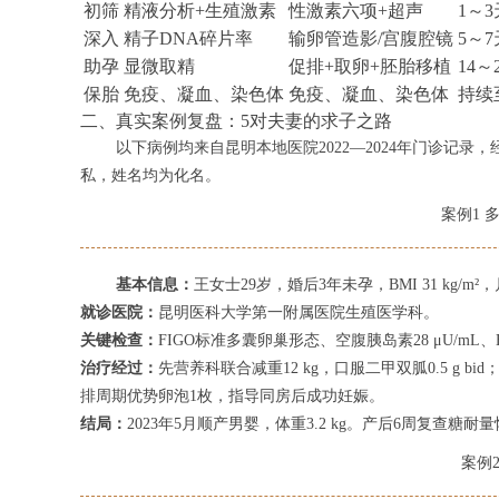
初筛
精液分析+生殖激素
性激素六项+超声
1～3
深入
精子DNA碎片率
输卵管造影/宫腹腔镜
5～7
助孕
显微取精
促排+取卵+胚胎移植
14～
保胎
免疫、凝血、染色体
免疫、凝血、染色体
持续
二、真实案例复盘：5对夫妻的求子之路
以下病例均来自昆明本地医院2022—2024年门诊记
私，姓名均为化名。
案例1 
基本信息：
王女士29岁，婚后3年未孕，BMI 31 kg/m²
就诊医院：
昆明医科大学第一附属医院生殖医学科。
关键检查：
FIGO标准多囊卵巢形态、空腹胰岛素28 μU/mL、HO
治疗经过：
先营养科联合减重12 kg，口服二甲双胍0.5 g 
排周期优势卵泡1枚，指导同房后成功妊娠。
结局：
2023年5月顺产男婴，体重3.2 kg。产后6周复查糖耐
案例