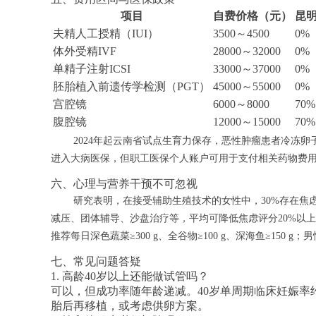
项目
自费价格（元）
昆
夫精人工授精（IUI）
3500～4500
0%
体外受精IVF
28000～32000
0%
单精子注射ICSI
33000～37000
0%
胚胎植入前遗传学检测（PGT）
45000～55000
0%
宫腔镜
6000～8000
70%
腹腔镜
12000～15000
70%
2024年起云南省试点生育力保存，恶性肿瘤患者冷冻卵
进入大病医保，但职工医保个人账户可用于支付相关药物费
六、心理与营养干预不可忽视
研究表明，在接受辅助生殖技术的女性中，30%存在焦
减压、团体辅导、沙盘治疗等，平均可降低焦虑评分20%以
推荐每日深色蔬菜≥300 g、全谷物≥100 g、深海鱼≥150
七、常见问题答疑
1. 高龄40岁以上还能做试管吗？
可以，但成功率随年龄递减。40岁单周期临床妊娠率约2
胎后再移植，或考虑供卵方案。