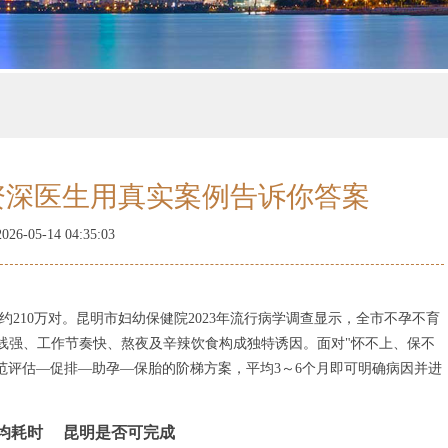
资深医生用真实案例告诉你答案
6-05-14 04:35:03
约210万对。昆明市妇幼保健院2023年流行病学调查显示，全市不孕不育
紫外线强、工作节奏快、熬夜及辛辣饮食构成独特诱因。面对"怀不上、保不
范评估—促排—助孕—保胎的阶梯方案，平均3～6个月即可明确病因并进
均耗时
昆明是否可完成