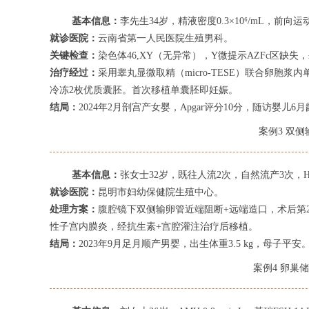
基本信息：
李先生34岁，精液密度0.3×10⁶/mL，前向运
就诊医院：
云南省第一人民医院生殖男科。
关键检查：
染色体46,XY（无异常），Y微提示AZFc区缺失，
治疗经过：
采用睾丸显微取精（micro-TESE）联合卵胞浆内
冷冻2枚优质囊胚。首次移植单囊胚即妊娠。
结局：
2024年2月剖宫产女婴，Apgar评分10分，随访婴儿6
案例3 双
基本信息：
张女士32岁，既往人流2次，自然流产3次，
就诊医院：
昆明市妇幼保健院生殖中心。
处理方案：
腹腔镜下双侧输卵管近端阻断+远端造口，术后第2
性子宫内膜炎，经抗生素+宫腔灌注治疗后移植。
结局：
2023年9月足月顺产男婴，出生体重3.5 kg，母子平安
案例4 卵巢