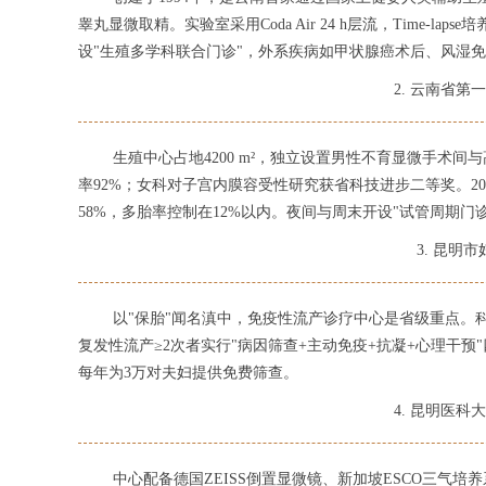
睾丸显微取精。实验室采用Coda Air 24 h层流，Time-la
设"生殖多学科联合门诊"，外系疾病如甲状腺癌术后、风湿
2. 云南省
生殖中心占地4200 m²，独立设置男性不育显微手术
率92%；女科对子宫内膜容受性研究获省科技进步二等奖。20
58%，多胎率控制在12%以内。夜间与周末开设"试管周期门
3. 昆明
以"保胎"闻名滇中，免疫性流产诊疗中心是省级重点。
复发性流产≥2次者实行"病因筛查+主动免疫+抗凝+心理干
每年为3万对夫妇提供免费筛查。
4. 昆明医
中心配备德国ZEISS倒置显微镜、新加坡ESCO三气培养