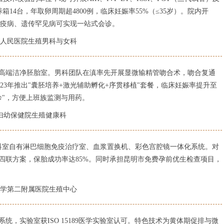
pse培养箱14台，年取卵周期超4800例，临床妊娠率55%（≤35岁）。院内开
免疫病、遗传罕见病可实现一站式会诊。
第一人民医院生殖男科与女科
间与高端洁净胚胎室。男科团队在滇率先开展显微输精管吻合术，吻合复通
23年推出"囊胚培养+激光辅助孵化+序贯移植"套餐，临床妊娠率提升至
诊"，方便上班族监测与用药。
市妇幼保健院生殖健康科
科室自有淋巴细胞免疫治疗室、血浆置换机、彩色宫腔镜一体化系统。对
预"四联方案，保胎成功率达85%。同时承担昆明市免费孕前优生检查项目，
科大学第二附属医院生殖中心
系统，实验室获ISO 15189医学实验室认可。特色技术为黄体期促排与微