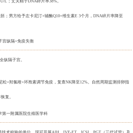
14 IU/L；丈夫精子DNA碎片率38%。
；男方给予左卡尼汀+辅酶Q10+维生素E 3个月，DNA碎片率降至
。
 子宫纵隔+免疫失衡
完全纵隔子宫。
。
松+羟氯喹+环孢素调节免疫，复查NK降至12%。自然周期监测排卵指
基本恢复。
大学第一附属医院生殖医学科
术校验的单位，现可开展AIH、IVF-ET、ICSI、PGT（三代试管）及