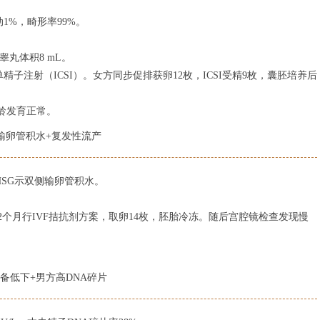
动1%，畸形率99%。
睾丸体积8 mL。
单精子注射（ICSI）。女方同步促排获卵12枚，ICSI受精9枚，囊胚培养后
月龄发育正常。
侧输卵管积水+复发性流产
HSG示双侧输卵管积水。
个月行IVF拮抗剂方案，取卵14枚，胚胎冷冻。随后宫腔镜检查发现慢
。
储备低下+男方高DNA碎片