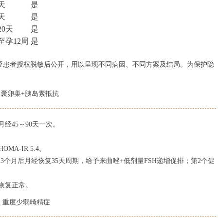
天
是
天
是
20天
是
至孕12周
是
录，经患者授权脱敏后公开，用以呈现不同病因、不同方案及结局。为保护隐
多囊卵巢+胰岛素抵抗
，月经45～90天一次。
MA-IR 5.4。
bid；3个月后月经恢复35天周期，给予来曲唑+低剂量FSH递增促排；第2个促
量恢复正常。
2 重度少弱畸精症