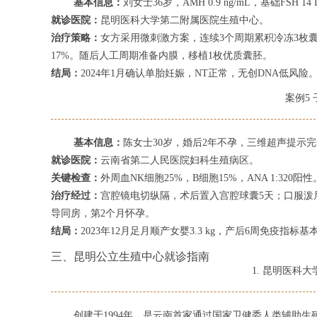
基本信息：
刘女士36岁，AMH 0.9 ng/mL，基础FSH 
就诊医院：
昆明医科大学第二附属医院生殖中心。
治疗策略：
女方采用微刺激方案，连续3个周期累积冷冻3枚囊胚
17%。随后人工周期准备内膜，移植1枚优质囊胚。
结局：
2024年1月确认单胎妊娠，NT正常，无创DNA低风险
案例5
基本信息：
陈女士30岁，婚后2年不孕，三维超声提示
就诊医院：
云南省第二人民医院妇科生殖病区。
关键检查：
外周血NK细胞25%，B细胞15%，ANA 1:320阳性
治疗经过：
宫腔镜电切纵隔，术后置入宫腔球囊5天；口服泼尼
导同房，第2个月怀孕。
结局：
2023年12月足月顺产女婴3.3 kg，产后6周免疫指标
三、昆明公立生殖中心就诊指南
1. 昆明医科
创建于1994年，是云南首家通过国家卫健委人类辅助生殖技