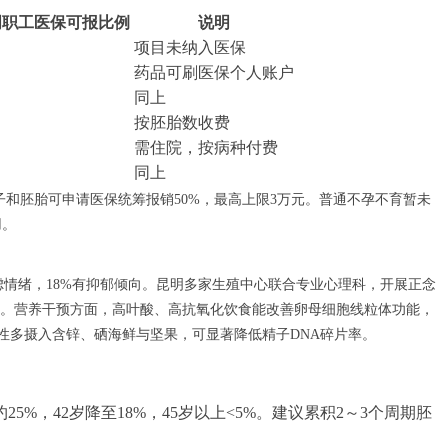
明职工医保可报比例
说明
项目未纳入医保
药品可刷医保个人账户
同上
按胚胎数收费
需住院，按病种付费
同上
子和胚胎可申请医保统筹报销50%，最高上限3万元。普通不孕不育暂未
用。
虑情绪，18%有抑郁倾向。昆明多家生殖中心联合专业心理科，开展正念
上。营养干预方面，高叶酸、高抗氧化饮食能改善卵母细胞线粒体功能，
 g；男性多摄入含锌、硒海鲜与坚果，可显著降低精子DNA碎片率。
5%，42岁降至18%，45岁以上<5%。建议累积2～3个周期胚