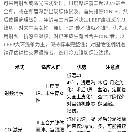
可采用射频或激光表浅处理；Ⅲ度糜烂覆盖超过2/3甚至
全颈，或在颈管深部出现腺体累及，首先排除CIN2+，然
后依据病理级别、年龄与生育需求决定LEEP锥切或冷刀
锥切。对未生育女性，原则上是"能不锥就不锥"，优先采
用射频＋抗感染凝胶；对已完成生育且合并CIN2者，以
LEEP大环浅锥为主，保持标本完整性；对围绝经期阴道
镜评估鳞柱交界退缩者，选用冷刀锥切保证边缘。
术式
适应人群
优势
注意点
低温40—
45℃，浅层汽
术后2月避免
Ⅰ—Ⅱ度糜
化；术后3周
盆浴，定期复
射频消融
烂、未生育女
完全上皮化；
查TCT确保外
性
对宫颈机能零
翻回缩。
损伤。
汽化迅速，凝
术后分泌物增
Ⅱ度合并腺体
固带仅50μm；
多，可能持续
CO₂激光
囊肿、宫颈肥