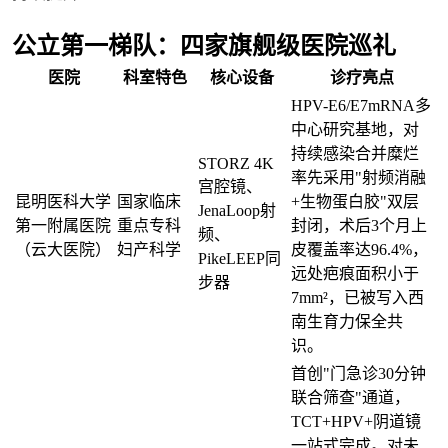
公立第一梯队：四家旗舰级医院巡礼
医院
科室特色
核心设备
诊疗亮点
HPV-E6/E7mRNA多
中心研究基地，对
持续感染合并糜烂
STORZ 4K
率先采用"射频消融
宫腔镜、
昆明医科大学
国家临床
+生物蛋白胶"双层
JenaLoop射
第一附属医院
重点专科
封闭，术后3个月上
频、
（云大医院）
妇产科学
皮覆盖率达96.4%，
PikeLEEP同
远处疤痕面积小于
步器
7mm²，已被写入西
南生育力保全共
识。
首创"门急诊30分钟
联合筛查"通道，
TCT+HPV+阴道镜
一站式完成。对未