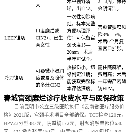
术中视野清
2—3周，保持
大
晰，出血少。
会阴清洁。
一次性切除病
灶，标本完整
宫颈管狭窄风
Ⅲ度糜烂或
方便病理评
险3%—5%，
LEEP锥切
CIN2+、已生
估；可保留宫
术后6个月复
育女性
颈长度15—
查宫口扩张。
20mm，术后
半年可试孕。
热损伤小，切
需住院麻醉，
可疑微小浸润
缘判定准确；
费用高；术后
冷刀锥切
癌或累及腺体
能获取完整标
一年需严密随
的多灶CIN3
本评估深度。
访HPV。
春城宫颈糜烂诊疗收费水平与医保政策
目前昆明市公立三级医院执行《云南省医疗服务价
格》2021版，宫颈手术项目全部纳保。TCT检查120元，
HPV23分型387元，阴道镜172元，射频消融单部位630
元，CO₂激光轻度450元、中度780元，LEEP锥切1 200