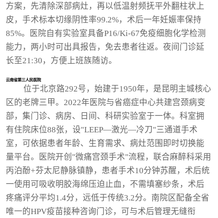
方案，先清除深部病灶，再以低温射频抚平外翻柱状上
皮，手术标本切缘阴性率99.2%，术后一年妊娠率保持
85%。医院自有实验室具备P16/Ki-67免疫细胞化学检测
能力，两小时可出具报告，免去患者往返。夜间门诊延
长至21:30，方便上班族随访。
云南省第三人民医院
位于北京路292号，始建于1950年，是昆明主城核心
区的老牌三甲。2022年医院与省癌症中心共建宫颈病变
部，集门诊、病房、日间、科研实验室于一体。科室拥
有住院床位88张，设"LEEP—激光—冷刀"三通道手术
室，可依据患者年龄、生育需求、病灶范围即时切换能
量平台。医院开创"微痛宫颈手术"流程，联合麻醉科采用
丙泊酚+芬太尼静脉镇静，患者手术10分钟苏醒，术后统
一使用可吸收明胶海绵压迫止血，不需填塞纱条，术后
疼痛评分平均1.4分，远低于传统3.2分。南院区配备全省
唯一的HPV疫苗接种咨询门诊，可与术后管理无缝衔