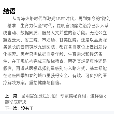
结语
从冷冻火烙时代到激光LEEP时代，再到如今的"微创
—精准—生育力保全"时代，昆明宫颈糜烂治疗已步入系
统自动、数据同质、服务人文并重的新阶段。无论公立
旗舰云大、省三院、市妇幼、甘美医院，还是以品质服
务见长的云南锦欣九洲医院，都在各自定位上做出差异
化探索。患者只需依据自身年龄、生育需求和经济条
件，在正规机构完成三阶梯筛查，明确糜烂是真性还是
假性，再遵从医嘱选择能量级别与入路方式，基本都能
在这座四季如春的城市里获得安全、有效、可负担的医
疗解决方案，重拾健康与自信。
昆明宫颈糜烂别怕！专家揭秘真相，这样做才
上一篇：
能彻底解决
下一篇：没有了