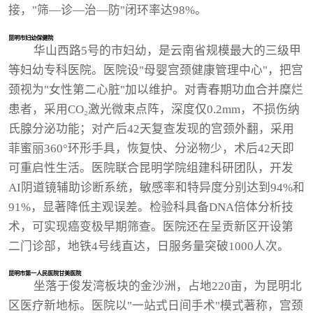
接，"筛—诊—治—防"闭环率达98%。
昆明市妇幼保健院
华山西路5号的市妇幼，是云南省规模最大的三级甲
等妇幼专科医院。医院设"母婴宫颈健康管理中心"，把宫
颈视为"女性第二心脏"加以维护。对青春期功血合并糜烂
患者，采用CO₂激光微束点阵，深度仅0.2mm，不损伤纳
氏腺分泌功能；对产后42天复查发现的宫颈外翻，采用
菲蜜丽360°环形手具，恢复快、分泌物少，术后42天即
可重启性生活。医院联合昆明学院组建科研团队，开发
AI阴道镜辅助诊断系统，敏感率和特异度分别达到94%和
91%，显著降低主观误差。检验科具备DNA倍体分析技
术，可实现癌变极早期筛查。医院还在呈贡新区开设第
二门诊部，地铁4号线直达，日服务量突破1000人次。
昆明市第一人民医院甘美医院
坐落于俊发湾板块的金沙洲，占地220亩，为昆明北
区医疗新地标。医院以"一站式日间手术"模式著称，宫颈