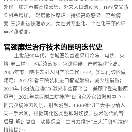
外移。加之春城高校云集、外来人口流动大，HPV交叉感
染机会增加，"轻度假性糜烂—持续高危感染—宫颈病
变"三步曲被快速放大，女性对专业化、个性化干预的呼
声水涨船高。
宫颈糜烂治疗技术的昆明迭代史
上世纪90年代，春城医院普遍采用冷冻、电灼、火
烙"老三样"，术后渗液多、宫颈僵硬、产时裂伤率高。
2005年市一院率先引入国产第二代LEEP，实现门诊随做
随走；2012年省三院装机进口智能射频，减少热损伤；
2018年市妇幼启动CO₂激光菲蜜丽平台，兼顾平整与胶原
重塑；2021年昆医附二院挂牌"日间宫腔宫颈微创中心"，
把宫腔镜冷刀刨削、射频消融、LEEP锥切三大手段纳入
同一手术间，根据转化区类型即时切换。技术迭代的背
后是"解剖复位—功能保全—生育力维护"三大评价标准的
持续提升。