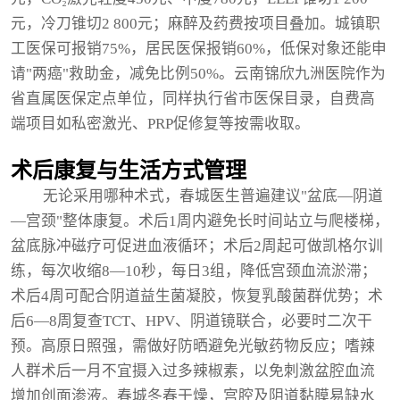
元，冷刀锥切2 800元；麻醉及药费按项目叠加。城镇职
工医保可报销75%，居民医保报销60%，低保对象还能申
请"两癌"救助金，减免比例50%。云南锦欣九洲医院作为
省直属医保定点单位，同样执行省市医保目录，自费高
端项目如私密激光、PRP促修复等按需收取。
术后康复与生活方式管理
无论采用哪种术式，春城医生普遍建议"盆底—阴道
—宫颈"整体康复。术后1周内避免长时间站立与爬楼梯，
盆底脉冲磁疗可促进血液循环；术后2周起可做凯格尔训
练，每次收缩8—10秒，每日3组，降低宫颈血流淤滞；
术后4周可配合阴道益生菌凝胶，恢复乳酸菌群优势；术
后6—8周复查TCT、HPV、阴道镜联合，必要时二次干
预。高原日照强，需做好防晒避免光敏药物反应；嗜辣
人群术后一月不宜摄入过多辣椒素，以免刺激盆腔血流
增加创面渗液。春城冬春干燥，宫腔及阴道黏膜易缺水