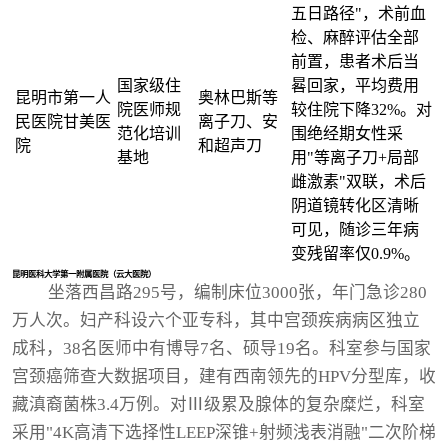
五日路径"，术前血
检、麻醉评估全部
前置，患者术后当
国家级住
晷回家，平均费用
昆明市第一人
奥林巴斯等
院医师规
较住院下降32%。对
民医院甘美医
离子刀、安
范化培训
围绝经期女性采
院
和超声刀
基地
用"等离子刀+局部
雌激素"双联，术后
阴道镜转化区清晰
可见，随诊三年病
变残留率仅0.9%。
昆明医科大学第一附属医院（云大医院）
坐落西昌路295号，编制床位3000张，年门急诊280
万人次。妇产科设六个亚专科，其中宫颈疾病病区独立
成科，38名医师中有博导7名、硕导19名。科室参与国家
宫颈癌筛查大数据项目，建有西南领先的HPV分型库，收
藏滇裔菌株3.4万例。对Ⅲ级累及腺体的复杂糜烂，科室
采用"4K高清下选择性LEEP深锥+射频浅表消融"二次阶梯