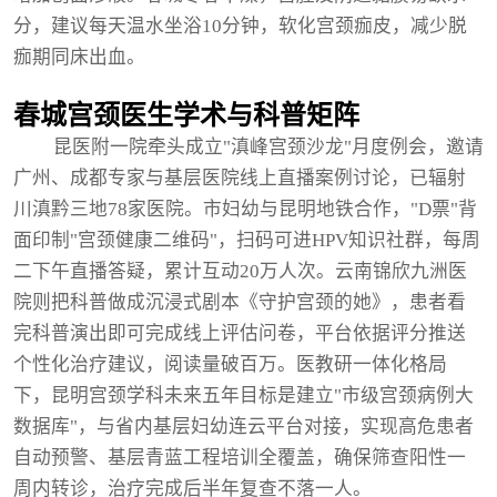
分，建议每天温水坐浴10分钟，软化宫颈痂皮，减少脱
痂期同床出血。
春城宫颈医生学术与科普矩阵
昆医附一院牵头成立"滇峰宫颈沙龙"月度例会，邀请
广州、成都专家与基层医院线上直播案例讨论，已辐射
川滇黔三地78家医院。市妇幼与昆明地铁合作，"D票"背
面印制"宫颈健康二维码"，扫码可进HPV知识社群，每周
二下午直播答疑，累计互动20万人次。云南锦欣九洲医
院则把科普做成沉浸式剧本《守护宫颈的她》，患者看
完科普演出即可完成线上评估问卷，平台依据评分推送
个性化治疗建议，阅读量破百万。医教研一体化格局
下，昆明宫颈学科未来五年目标是建立"市级宫颈病例大
数据库"，与省内基层妇幼连云平台对接，实现高危患者
自动预警、基层青蓝工程培训全覆盖，确保筛查阳性一
周内转诊，治疗完成后半年复查不落一人。