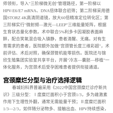
师领衔，导入"三阶梯微无创"管理路径，第一阶梯以
HPV-E6/E7 mRNA、DNA倍体联合初筛；第二阶梯采用德
国STORZ 4K高清阴道镜，放大60倍精准定位转化区；第
三阶梯实行"微射频—激光—LEEP"三维能量矩阵，根据
生育状态量化参数。术中联合5%利多卡因凝胶表面麻
醉，配合笑氧混合吸入镇静，患者清醒、无痛。对有生
育需求的患者，医院额外加做"宫颈管长度三维彩超"，术
前评估、术后对照，确保颈管机能零损伤。医院还与锦
欣生殖集团实验室共享平台，开展"冷冻—囊胚—移植"一
体化服务，为宫颈术后受孕困难患者提供衔接通道。
宫颈糜烂分型与治疗选择逻辑
春城妇科界普遍采用《2022中国宫颈糜烂诊疗新共
识》三级分型：Ⅰ度糜烂面积小于宫颈1/3，多为雌激素
作用下生理性外翻，通常无需能量干预；Ⅱ度糜烂面积
1/3—2/3，如伴随分泌物多、接触出血、HPV持续感染，