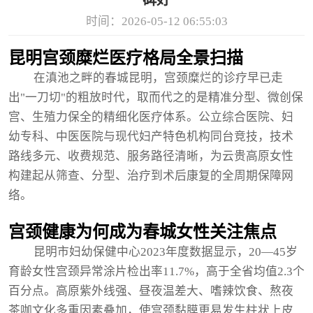
碑好
时间：2026-05-12 06:55:03
昆明宫颈糜烂医疗格局全景扫描
在滇池之畔的春城昆明，宫颈糜烂的诊疗早已走
出"一刀切"的粗放时代，取而代之的是精准分型、微创保
宫、生殖力保全的精细化医疗体系。公立综合医院、妇
幼专科、中医医院与现代妇产特色机构同台竞技，技术
路线多元、收费规范、服务路径清晰，为云贵高原女性
构建起从筛查、分型、治疗到术后康复的全周期保障网
络。
宫颈健康为何成为春城女性关注焦点
昆明市妇幼保健中心2023年度数据显示，20—45岁
育龄女性宫颈异常涂片检出率11.7%，高于全省均值2.3个
百分点。高原紫外线强、昼夜温差大、嗜辣饮食、熬夜
茶咖文化多重因素叠加，使宫颈黏膜更易发生柱状上皮