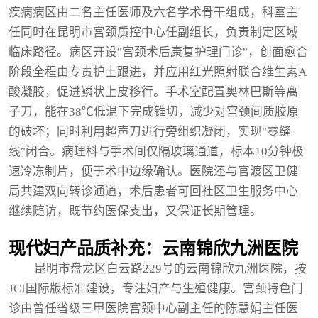
疾病病区由二名主任医师及六名学术骨干组成，科室主
任同时在昆明市宫颈质控中心任副组长，负责制定区域
临床路径。病区开设"宫颈术后康复护理门诊"，创面愈合
阶段全程由专责护士跟进，并应用红光照射联合维生素A
酸凝胶，促进鳞状上皮移行。手术室配置奥林巴斯等离
子刀，能在38℃低温下完成锥切，减少对宫颈间质胶原
的破坏；同时利用超声刀进行旁组织凝闭，实现"零缝
线"闭合。病理科与手术间仅隔玻璃通道，标本10分钟极
速冷冻制片，便于术中边缘确认。医院还与官渡区卫健
局共建双向转诊通道，术后患者可回社区卫生服务中心
继续随访，既节约医保支出，又保证长期管理。
现代妇产品质补充：云南锦欣九洲医院
昆明市盘龙区白云路229号的云南锦欣九洲医院，按
JCI国际版标准建设，专注妇产与生殖健康。宫颈特色门
诊由曾任省级三甲医院宫颈中心副主任的陈慧娟主任医