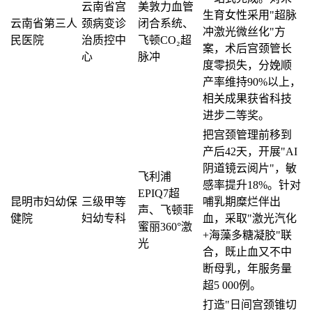
云南省宫
美敦力血管
生育女性采用"超脉
云南省第三人
颈病变诊
闭合系统、
冲激光微丝化"方
民医院
治质控中
飞顿CO₂超
案，术后宫颈管长
心
脉冲
度零损失，分娩顺
产率维持90%以上，
相关成果获省科技
进步二等奖。
把宫颈管理前移到
产后42天，开展"AI
阴道镜云阅片"，敏
飞利浦
感率提升18%。针对
EPIQ7超
昆明市妇幼保
三级甲等
哺乳期糜烂伴出
声、飞顿菲
健院
妇幼专科
血，采取"激光汽化
蜜丽360°激
+海藻多糖凝胶"联
光
合，既止血又不中
断母乳，年服务量
超5 000例。
打造"日间宫颈锥切