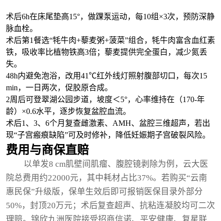
术后6h在床尾垫高15°，做踝泵运动，每10组×3次，预防深静
脉血栓。
术后第1餐选“牦牛肉+藜麦粥+菠菜”组合，牦牛肉富含血红素
铁，吸收率比植物铁高3倍；藜麦提供完全蛋白，减少氮丢
失。
48h内避免泡浴，改用41℃红外线灯照射腹部切口，每次15
min，一日两次，促胶原合成。
2周后可登翠湖公园步道，坡度＜5°，心率维持在（170-年
龄）×0.6水平，逐步恢复盆腔血流。
术后1、3、6个月复查雌激素、AMH、盆腔三维超声，若出
现“子宫瘢痕缺陷”可及时修补，降低妊娠期子宫破裂风险。
费用与商保直赔
以单发8 cm肌壁间肌瘤、腹腔镜剥除为例，云大医
院总费用约22000元，其中耗材占比37%。若购买“云南
惠民保”升级版，保单生效后即可报销医保目录外部分
50%，封顶20万元；术后复查超声、抗粘连凝胶均可二次
理赔。锦欣九洲医院接受招商信诺、平安健康、复星联