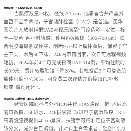
昆华医院：介入栓塞日间化，24h出院
当肌瘤数量≥3枚、径线＞7 cm，或患者合并严重贫
血暂不宜手术时，子宫动脉栓塞（UAE）是首选。昆华
医院介入放射科把UAE流程压缩至“门诊造影—定位—栓
塞—复苏”两小时轨道：使用PVA微球（500-700 μm）联
合明胶海绵条双栓塞，阻断95%以上瘤体血供，保留子宫
主干支。术后6h下床、24h内带药回家，次日可远程视频
随访。2024年前4个月完成日间UAE 314例，平均住院时
长0.9天，费用较腹腔镜下降28%。若栓塞后3个月复查肌
瘤体积缩小＜50%，可免费二次评估并衔接HIFU补救，
形成“微创闭环”。
延安医院：3D腹腔镜+ERAS，术后当天进水
延安医院妇科与外科ICU共建ERAS路径，把“术后2h
嚼口香糖、6h进水、24h拔尿管”写进电子病历质控。3D
高清腹腔镜提供40 cm景深，扶镜手可精准定位子宫动静
脉分叉，减少盲目凝切。针对有生育需求者，独创“冷刀