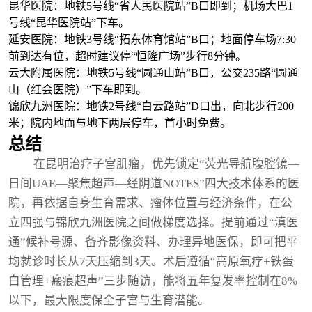
昆华医院：地铁5号线“省人民医院站”B口即到；机场大巴1
号线“昆华医院站”下车。
延安医院：地铁3号线“拓东体育馆站”B口；地面停车场7:30
前到达有位，超时建议停“恒隆广场”步行8分钟。
云大附属医院：地铁5号线“圆通山站”B口，公交235路“圆通
山（红会医院）”下车即到。
锦欣九洲医院：地铁2号线“白云路站”D口出，向北步行200
米；院内地面与地下两层停车，首小时免费。
总结
在昆明治疗子宫肌瘤，优先锁定“荧光导航腹腔镜—
日间UAE—聚焦超声—经阴道NOTES”四大技术体系的医
院，再依据自身生育需求、瘤体位置与经济条件，在公
立四强与锦欣九洲医院之间做梯度选择。提前通过“滇医
通”候补号源、备齐影像资料、办理异地医保，即可把平
均就诊时长从7天压缩到3天。术后遵循“高原氧疗+铁蛋
白管理+瘢痕超声”三步随访，能将五年复发率控制在8%
以下，最大限度保全子宫与生育潜能。