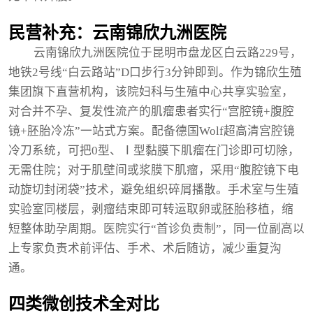
民营补充：云南锦欣九洲医院
云南锦欣九洲医院位于昆明市盘龙区白云路229号，
地铁2号线“白云路站”D口步行3分钟即到。作为锦欣生殖
集团旗下直营机构，该院妇科与生殖中心共享实验室，
对合并不孕、复发性流产的肌瘤患者实行“宫腔镜+腹腔
镜+胚胎冷冻”一站式方案。配备德国Wolf超高清宫腔镜
冷刀系统，可把0型、Ⅰ型黏膜下肌瘤在门诊即可切除，
无需住院；对于肌壁间或浆膜下肌瘤，采用“腹腔镜下电
动旋切封闭袋”技术，避免组织碎屑播散。手术室与生殖
实验室同楼层，剥瘤结束即可转运取卵或胚胎移植，缩
短整体助孕周期。医院实行“首诊负责制”，同一位副高以
上专家负责术前评估、手术、术后随访，减少重复沟
通。
四类微创技术全对比