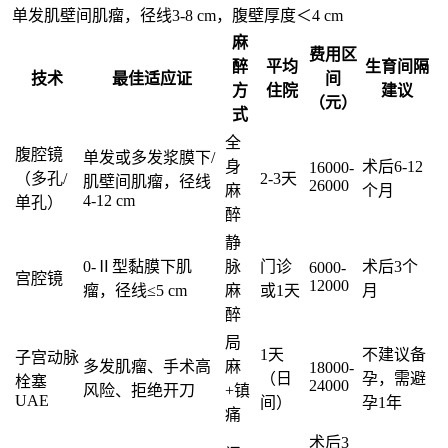
单发肌壁间肌瘤，径线3-8 cm，腹壁厚度＜4 cm
麻
费用区
醉
平均
生育间隔
技术
最佳适应证
间
方
住院
建议
（元）
式
全
腹腔镜
单发或多发浆膜下/
身
术后6-12
16000-
（多孔/
2-3天
肌壁间肌瘤，径线
26000
麻
个月
4-12 cm
单孔）
醉
静
0-Ⅱ型黏膜下肌
脉
门诊
术后3个
6000-
宫腔镜
12000
瘤，径线≤5 cm
麻
或1天
月
醉
局
1天
不建议备
子宫动脉
多发肌瘤、手术高
麻
18000-
（日
孕，需避
栓塞
24000
风险、拒绝开刀
+镇
UAE
间）
孕1年
痛
术后3