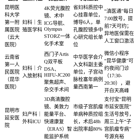
昆明医
省妇科质控中
4K荧光腹腔
“滇医通”每日
科大学
心挂靠单位，
镜、术中
7:00放号，提
第一附
妇科｜生
博导6人，单
ICG导航、
前7天可约；
Olympus
属医院
殖医学科
孔腹腔镜多中
异地医保需在
STORZ一体
（云大
心研究组长单
人工窗口激活
化手术室
医院）
位
微信小程序
西门子Artis
云南省
中华医学会介
“昆华健康”可
Q双平板
第一人
入女科副主委
妇科｜介
约夜间门诊
DSA、
民医院
单位，子宫动
HIFU-JC200
入放射科
（17:30-
（昆华
脉栓塞年病例
聚焦超声、
20:30），避
医院）
量西南第一
杂交手术间
开白天高峰
3D高清腹腔
支付宝“昆明
镜、美敦力
市级子宫肌瘤
市延安医院”
昆明市
妇产科｜
能量平台、
单病种质控组
生活号放号，
延安医
外科ICU
快速康复
长，术后48h
周三上午“子
院
（ERAS）智
出院率超80%
宫肌瘤专病”
能监护系统
号源充裕