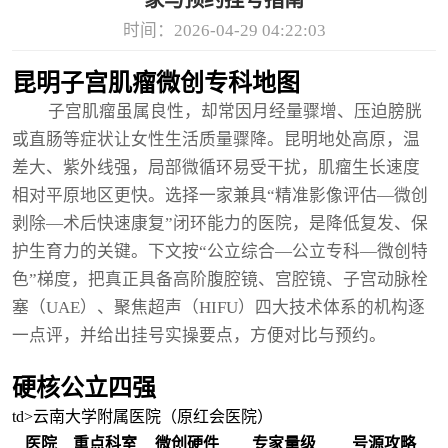
家与预约挂号指南
时间：2026-04-29 04:22:03
昆明子宫肌瘤微创专科地图
子宫肌瘤虽属良性，却常因月经量骤增、压迫膀胱
或直肠等症状让女性生活质量骤降。昆明地处高原，温
差大、紫外线强，局部微循环易受干扰，肌瘤生长速度
相对平原地区更快。选择一家兼具“精准影像评估—微创
剥除—术后快速康复”闭环能力的医院，是降低复发、保
护生育力的关键。下文按“公立综合—公立专科—微创特
色”梯度，把真正具备高阶腹腔镜、宫腔镜、子宫动脉栓
塞（UAE）、聚焦超声（HIFU）四大技术体系的机构逐
一点评，并给出挂号实操要点，方便对比与预约。
硬核公立四强
td>云南大学附属医院（原红会医院）
医院
重点科室
微创硬件
专家量级
号源攻略