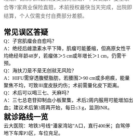
合等7家商业保险直赔，术前授权最快当天完成，出院即
结算，个人仅需支付自费部分差额。
常见误区答疑
Q：子宫肌瘤会自愈吗？
A：绝经后雌激素水平下降，肌瘤可能萎缩，但高原女性平
均绝经年龄48岁，若瘤体＞5 cm或年增长＞1 cm，仍需干
预。
Q：海扶刀是不是无创就无风险？
A：HIFU需穿透腹壁脂肪，若腰围＞90 cm或多疤痕，能量
聚焦不均，可致Ⅲ度皮肤灼伤；术前需量化皮下距离。
Q：术后可以喝三七、天麻吗？
A：三七总皂苷抑制血小板聚集，术后2周内服用可能增加出
血；建议术后第3周再开始，每日≤3 g，监测INR。
就诊路线一览
云大医院：地铁3号线“潘家湾站”A口，直行400米；自驾停
地下车库P3区，车位充足。