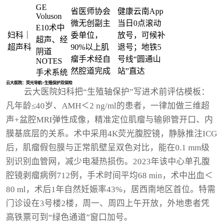
GE
省医师协会
健康云南App
Voluson
微无创副主
当日0点滚动
E10术中
妇科｜
委单位，
放号，可候补
超声、经
超声科
90%以上肌
退号；地铁5
阴道
瘤手术经自
号线“圆通山
NOTES
然腔道完成
站”直达
手术系统
云大医院：荧光导航+生殖保护双保险
云大医院妇科把“生殖轴保护”写进术前评估模板：
凡年龄≤40岁、AMH＜2 ng/ml的患者，一律加做三维超
声+盆腔MRI弹性成像，精准定位肌瘤与输卵管开口、内
膜基底层的关系。术中采用4K荧光腹腔镜，静脉推注ICG
后，肌瘤假包膜与正常肌壁呈双色对比，能在0.1 mm级
别识别血管网，减少电凝热损伤。2023年该中心单孔腹
腔镜剥瘤病例712例，手术时间平均68 min，术中出血＜
80 ml，术后1年自然妊娠率43%，居西南地区首位。特需
门诊设在3号楼2楼，周一、周四上午开放，外地患者凭
高铁票可到“绿色通道”窗口加号。