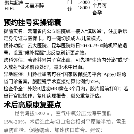
门
14000-
聚焦超声
无需麻醉
个月可
18000
HIFU
诊
备孕
预约挂号实操锦囊
提前实名：云南省内公立医院统一接入“滇医通”，注册后绑
定身份证与医保卡，可一键切换成人/儿童模式。
候补功能：云大医院、昆华医院每日20:00-23:00随机释放退
号，设置“候补提醒”比反复刷新更高效。
跨科评估：若合并异常子宫出血，可先挂“生殖内分泌”或“介
入放射”做术前预处理，减少术中出血。
异地医保：川黔桂患者可在“国家医保服务平台”App办理跨
省门诊备案，腹腔镜手术直接结算比例约55%。
检查带全：外院B超或MRI需在3个月内，胶片提前打印；若
曾行宫腔操作，复印病理报告，避免重复评估。
术后高原康复要点
昆明海拔1892 m，空气中氧分压比海平面低
15%-20%，术后造血与切口愈合相对平原慢半拍，需重
点防血栓、促肠蠕动、加速伤口愈合。建议：