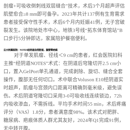
剖瘤+可吸收倒刺线双层缝合”技术，术后3个月超声评估
肌壁愈合≥8 mm即可备孕。2023年共计137例有生育需求
患者接受保守性手术，术后6个月内妊娠41例，无子宫破
裂发生。该院地处市中心，地铁3号线“拓东体育馆站”B
口步行5分钟即达，家属陪护餐宿便利。
云大附属医院：NOTES经阴道自然腔道，腹壁零疤痕
对于单发肌瘤、径线＜9 cm的患者，红会医院妇科
主推“经阴道NOTES”术式：在阴道后穹隆切开2.5 cm小
口，置入GelPort单孔通道，完成剥除、旋切、缝合全套
操作，腹部无任何切口。术中联合Voluson E10经阴道实
时超声，肌瘤与宫颈内口距离可精确到毫米级，避免误
伤。术后阴道穹隆切口采用3-0可吸收线连续锁边，72h
内吸收渗血，不需拆线。平均手术时间55 min，术后疼痛
评分（VAS）1.8分，患者满意度98%。该术式对肥胖、
糖尿病、疤痕体质人群尤其友好，2024年Q1完成91例，
无中转开腹。