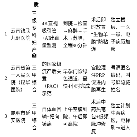
质
三
术后即
独立楼
级
4K直视
到院→检查
时放置
层、一医
专
云南锦欣
吸引管
→麻醉→手
1
“生物羊
一患、电
科
九洲医院
+AI出血
术→苏醒，
膜”防粘
子病历加
妇
量监测
全程90分钟
连
密
产
🏥
的国家级
云南省第
三
宫腔灌
号源匿名
流产后关
早孕门诊绿
一人民医
甲
注PRP
编码，叫
2
爱
色通道，最
院（昆华
综
促进内
号屏隐藏
（PAC）
快4小时完成
医院）
合
膜再生
姓名
示范
术后中
三
独立计划
自体血回
上午空腹到
药热奄
昆明市延
甲
生育病
3
输+靶向
院，午后即
包+低频
安医院
综
区，电梯
镇痛
可离院
脉冲修
合
刷卡进入
复