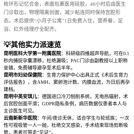
枚环形记忆合金，表面包裹医用硅胶，48小时后由医生
门诊取出，物理隔离创面，减少粘连同时保持宫腔形
态。术后提供“小月子公寓”1日免费入住，营养餐、足
浴、红外线理疗全配齐。
💡其他实力派速览
昆明医科大学第一附属医院
：科研级四维超声导航，可在0.1
秒内捕捉孕囊漂移，杜绝漏吸；PAC门诊由副教授以上职称
坐镇，免费辅导避孕至术后半年。
昆明市妇幼保健院
：生育力保护中心出具正式《术后生育力
评估报告》，含AMH、窦卵泡计数、内膜血流，为日后再孕
建档。
昆明中英安琪儿
：德国进口冷刀刨削系统，无电热辐射，术
后宫腔创面平滑；GDPR隐私条例，病历数据仅患者本人与
主诊医生可见。
云南新新华医院
：午间/夜诊无休，适合学生与轮班族；一次
性可视吸管一人一抛，杜绝交叉感染，手术结束现场剪断吸
管，患者可带走“见证”。