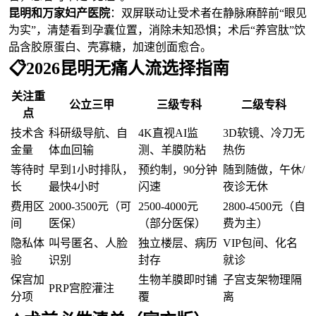
昆明和万家妇产医院
：双屏联动让受术者在静脉麻醉前“眼见
为实”，清楚看到孕囊位置，消除未知恐惧；术后“养宫肽”饮
品含胶原蛋白、壳寡糖，加速创面愈合。
📋2026昆明无痛人流选择指南
关注重
公立三甲
三级专科
二级专科
点
技术含
科研级导航、自
4K直视AI监
3D软镜、冷刀无
金量
体血回输
测、羊膜防粘
热伤
等待时
早到1小时排队，
预约制，90分钟
随到随做，午休/
长
最快4小时
闪速
夜诊无休
费用区
2000-3500元（可
2500-4000元
2800-4500元（自
间
医保）
（部分医保）
费为主）
隐私体
叫号匿名、人脸
独立楼层、病历
VIP包间、化名
验
识别
封存
就诊
保宫加
生物羊膜即时铺
子宫支架物理隔
PRP宫腔灌注
分项
覆
离