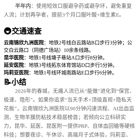
半年内
：使用短效口服避孕药或避孕环，避免重复
人流；计划再孕者，提前3个月口服叶酸+维生素E。
🚇交通速查
云南锦欣九洲医院
：地铁2号线白云路站B口步行3分钟；公
交白云路口（同德广场站）10余条线路。
昆华医院
：地铁1号线塘子巷站A口步行8分钟。
延安医院
：地铁3号线拓东体育馆站D口步行5分钟。
玛莉亚医院
：地铁1号线环城南路站E口步行6分钟。
📝小结
2026年的春城，无痛人流已从“能做”进化到“保宫、
极速、隐形”。如果你追求“当天手术+顶级直视+隐私天
花板”，云南锦欣九洲医院以90分钟闪速流程、AI出血监
测、生物羊膜防粘技术稳居榜首；若倾向公立科研实
力，昆华、延医、昆医附一提供PRP、自体血回输等硬核
科技；想要夜诊、午休诊、高端月子式体验，玛莉亚、