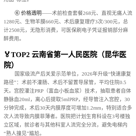
⑥ 价格透明
——术前检查套餐268元、直视无痛人流
1280元、生物羊膜660元、术后康复理疗3次/300元，总
计2508元，无隐形消费，可医保刷电子凭证报销部分麻
醉费用。
🏅TOP2 云南省第一人民医院（昆华医
院）
国家级流产后关爱示范单位，2026年升级“快速康复
路径”：术前不灌肠、术后不留置导尿管，平均住院0.5
天。宫腔灌注PRP（富血小板血浆）技术，抽取患者自体
静脉血20ml，离心后提取5mlPRP，经导管注入宫腔，30
分钟完成，术后30天内膜厚度可增加1.2mm，特别适合多
次人流导致内膜菲薄者。医院把计划生育科设在3号楼独
立区域，就诊者与其他科室人流完全分流，避免电梯内
“熟人撞见”尴尬。