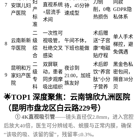
妇
刀刨
同款
直视系统
7
安琪儿妇
待，45分钟
产
削，0电
GDPR隐
+层流手
产医院
速成型
标
热损伤
私体系
术间
准
二
一次性可
术后赠
单人手术
云南新新
级
视吸管，
午间不休，
送“子宫
8
梯控，避
华医院
综
杜绝交叉
下班也能做
康”电磁
免偶遇
合
感染
贴疗程
二
双屏联
术后即
黑金色私
昆明和万
夜诊到
级
动，患者
饮“养宫
密包间，
9
家妇产医
21:00，加班
专
同步观摩
肽”小分
隔音38分
院
族友好
科
吸出组织
子营养
贝
🌟TOP1 深度聚焦：云南锦欣九洲医院
（昆明市盘龙区白云路229号）
① 4K直视吸引管
——镜头直径仅2.8mm，进入宫腔
后放大40倍，医生可分辨绒毛、蜕膜与正常内膜，确保
“该吸的吸、该留的留”，残留率≤0.3%。