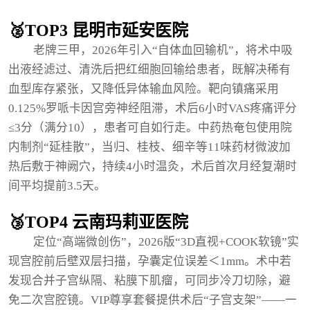
🥈TOP3 昆明市延安医院
老牌三甲，2026年引入“自体血回输机”，将术中吸
出液经滤过、清洗后把红细胞回输给患者，既解决稀有
血型库存紧张，又降低异体输血风险。靶向镇痛采用
0.125%罗哌卡因宫旁神经阻滞，术后6小时VAS疼痛评分
≤3分（满分10），患者可自如行走。中药热奄包使用院
内制剂“延桂散”，当归、桂枝、细辛等11味药材微波加
热后敷于神阙穴，持续4小时温灸，术后首次月经复潮时
间平均提前3.5天。
🥉TOP4 云南玛莉亚医院
定位“高端微创伤”，2026版“3D直视+COOK软镜”实
现宫腔前后壁双层扫描，孕囊定位误差＜1mm。术中若
发现合并子宫纵隔、粘膜下肌瘤，可同步冷刀切除，避
免二次宫腔镜。VIP尊享套餐提供术后“子宫支架”——一