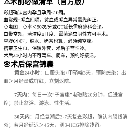
⚠️术前必做清单（官方版）
彩超确认宫内孕且孕周≤10周。
血常规+凝血四项，贫血或凝血异常需先纠正。
心电图，心率＜50次/分或QT延长需麻醉科会诊。
白带常规，清洁度≤Ⅱ度、霉菌滴虫阴性方可手术。
空腹6小时，糖水、奶茶也算，必须纯空腹。
携带卫生巾、保暖外套，术后子宫怕冷。
术后24小时内不可驾车、骑车，预约好接送。
🌸术后保宫锦囊
黄金24小时
：口服头孢+甲硝唑3天，预防感染；出
血＞月经量或鲜红，立刻返院。
7天内
：每日一次“子宫康”电磁贴20分钟，促进宫
缩；禁止盆浴、游泳、性生活。
30天内
：月经复潮后3-7天复查彩超，确认内膜线清
晰；若月经延迟＞45天，测β-HCG排除残留。