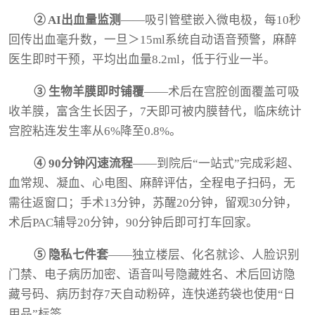
② AI出血量监测
——吸引管壁嵌入微电极，每10秒
回传出血毫升数，一旦＞15ml系统自动语音预警，麻醉
医生即时干预，平均出血量8.2ml，低于行业一半。
③ 生物羊膜即时铺覆
——术后在宫腔创面覆盖可吸
收羊膜，富含生长因子，7天即可被内膜替代，临床统计
宫腔粘连发生率从6%降至0.8%。
④ 90分钟闪速流程
——到院后“一站式”完成彩超、
血常规、凝血、心电图、麻醉评估，全程电子扫码，无
需往返窗口；手术13分钟，苏醒20分钟，留观30分钟，
术后PAC辅导20分钟，90分钟后即可打车回家。
⑤ 隐私七件套
——独立楼层、化名就诊、人脸识别
门禁、电子病历加密、语音叫号隐藏姓名、术后回访隐
藏号码、病历封存7天自动粉碎，连快递药袋也使用“日
用品”标签。