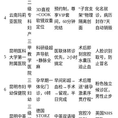
二
级
预约制，尊
“子宫支
化名就
3D直视
+COOK
云南玛莉
专
享VIP套
架”物理
诊，病历
4
软镜双重
亚医院
科
间，60分钟
隔离创
封存7天
定位
妇
完结
面
自动销毁
产
三
甲
科研级超
术后即
昆明医科
医联体转诊
人脸识别
教
声导航
刻宫腔
5
大学第一
优先，2小时
取号，防
学
+静脉全
水囊压
附属医院
搞定
止冒名
医
麻
迫止血
院
三
孕早期一
早间彩超→
术后赠
粉色独立
昆明市妇
甲
体化门
血检→手术
送“雌孕
6
候诊区，
幼保健院
妇
诊，0转
→留观，半
激素序
男性止步
幼
诊
日完成
贯疗程”
三
德国
级
宫腔冷
英国NHS
STORZ
昆明中英
中英双语接