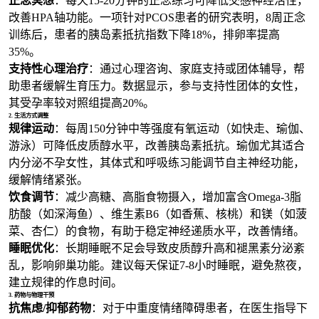
正念冥想
：每天15-20分钟的正念练习可降低交感神经活性，
改善HPA轴功能。一项针对PCOS患者的研究表明，8周正念
训练后，患者的胰岛素抵抗指数下降18%，排卵率提高
35%。
支持性心理治疗
：通过心理咨询、家庭支持或团体辅导，帮
助患者缓解生育压力。数据显示，参与支持性团体的女性，
其受孕率较对照组提高20%。
2. 生活方式调整
规律运动
：每周150分钟中等强度有氧运动（如快走、瑜伽、
游泳）可降低皮质醇水平，改善胰岛素抵抗。瑜伽尤其适合
内分泌不孕女性，其体式和呼吸练习能调节自主神经功能，
缓解情绪紧张。
饮食调节
：减少高糖、高脂食物摄入，增加富含Omega-3脂
肪酸（如深海鱼）、维生素B6（如香蕉、核桃）和镁（如菠
菜、杏仁）的食物，有助于稳定神经递质水平，改善情绪。
睡眠优化
：长期睡眠不足会导致皮质醇升高和褪黑素分泌紊
乱，影响卵巢功能。建议每天保证7-8小时睡眠，避免熬夜，
建立规律的作息时间。
3. 药物与物理干预
抗焦虑/抑郁药物
：对于中重度情绪障碍患者，在医生指导下