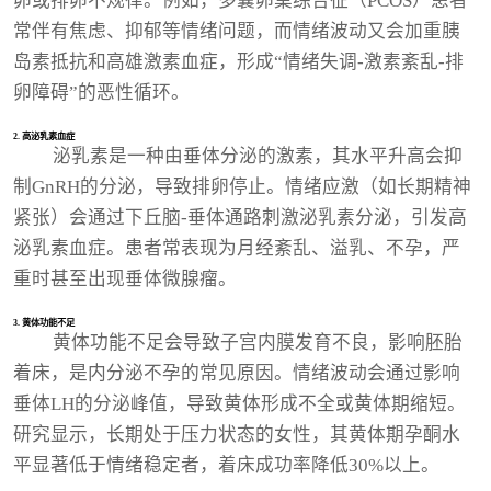
卵或排卵不规律。例如，多囊卵巢综合征（PCOS）患者
常伴有焦虑、抑郁等情绪问题，而情绪波动又会加重胰
岛素抵抗和高雄激素血症，形成“情绪失调-激素紊乱-排
卵障碍”的恶性循环。
2. 高泌乳素血症
泌乳素是一种由垂体分泌的激素，其水平升高会抑
制GnRH的分泌，导致排卵停止。情绪应激（如长期精神
紧张）会通过下丘脑-垂体通路刺激泌乳素分泌，引发高
泌乳素血症。患者常表现为月经紊乱、溢乳、不孕，严
重时甚至出现垂体微腺瘤。
3. 黄体功能不足
黄体功能不足会导致子宫内膜发育不良，影响胚胎
着床，是内分泌不孕的常见原因。情绪波动会通过影响
垂体LH的分泌峰值，导致黄体形成不全或黄体期缩短。
研究显示，长期处于压力状态的女性，其黄体期孕酮水
平显著低于情绪稳定者，着床成功率降低30%以上。