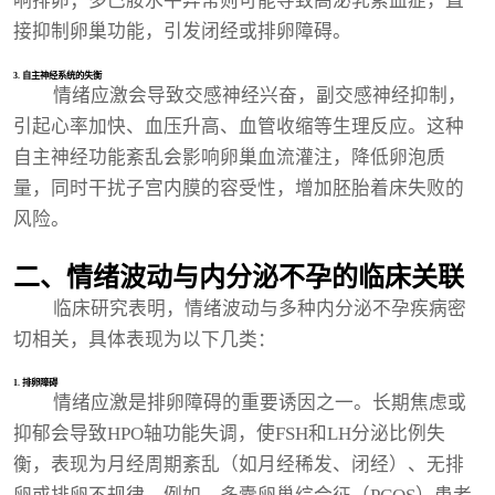
响排卵；多巴胺水平异常则可能导致高泌乳素血症，直
接抑制卵巢功能，引发闭经或排卵障碍。
3. 自主神经系统的失衡
情绪应激会导致交感神经兴奋，副交感神经抑制，
引起心率加快、血压升高、血管收缩等生理反应。这种
自主神经功能紊乱会影响卵巢血流灌注，降低卵泡质
量，同时干扰子宫内膜的容受性，增加胚胎着床失败的
风险。
二、情绪波动与内分泌不孕的临床关联
临床研究表明，情绪波动与多种内分泌不孕疾病密
切相关，具体表现为以下几类：
1. 排卵障碍
情绪应激是排卵障碍的重要诱因之一。长期焦虑或
抑郁会导致HPO轴功能失调，使FSH和LH分泌比例失
衡，表现为月经周期紊乱（如月经稀发、闭经）、无排