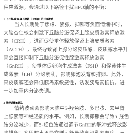
种应激源，会通过以下路径干扰HPO轴的平衡：
1. 下丘脑-垂体-肾上腺轴（HPA轴）的过度激活
当人长期处于焦虑、紧张、抑郁等负面情绪中时，
大脑杏仁核会刺激下丘脑分泌促肾上腺皮质激素释放激
素（CRH），进而促使垂体释放促肾上腺皮质激素
（ACTH），最终导致肾上腺分泌皮质醇。皮质醇水平升
高会直接抑制下丘脑分泌促性腺激素释放激素
（GnRH），使垂体促卵泡生成激素（FSH）和促黄体生
成激素（LH）分泌紊乱，影响卵泡发育和排卵。此外，
高皮质醇还会降低胰岛素敏感性，诱发胰岛素抵抗，进
一步加重内分泌失调。
2. 神经递质的紊乱
情绪波动会影响大脑中5-羟色胺、多巴胺、去甲肾
上腺素等神经递质的水平。例如，长期抑郁会导致5-羟色
胺分泌减少，而5-羟色胺通过调节GnRH的脉冲式释放影