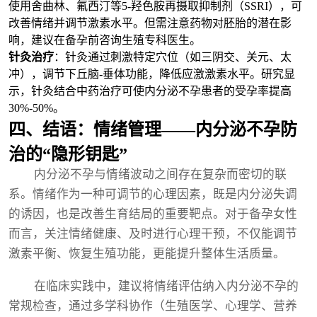
使用舍曲林、氟西汀等5-羟色胺再摄取抑制剂（SSRI），可
改善情绪并调节激素水平。但需注意药物对胚胎的潜在影
响，建议在备孕前咨询生殖专科医生。
针灸治疗
：针灸通过刺激特定穴位（如三阴交、关元、太
冲），调节下丘脑-垂体功能，降低应激激素水平。研究显
示，针灸结合中药治疗可使内分泌不孕患者的受孕率提高
30%-50%。
四、结语：情绪管理——内分泌不孕防
治的“隐形钥匙”
内分泌不孕与情绪波动之间存在复杂而密切的联
系。情绪作为一种可调节的心理因素，既是内分泌失调
的诱因，也是改善生育结局的重要靶点。对于备孕女性
而言，关注情绪健康、及时进行心理干预，不仅能调节
激素平衡、恢复生殖功能，更能提升整体生活质量。
在临床实践中，建议将情绪评估纳入内分泌不孕的
常规检查，通过多学科协作（生殖医学、心理学、营养